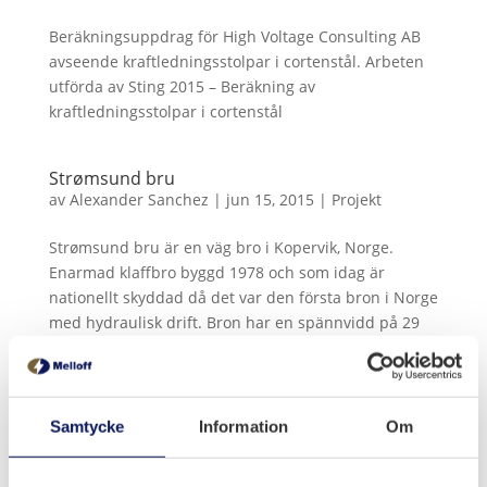
Beräkningsuppdrag för High Voltage Consulting AB
avseende kraftledningsstolpar i cortenstål. Arbeten
utförda av Sting 2015 – Beräkning av
kraftledningsstolpar i cortenstål
Strømsund bru
av
Alexander Sanchez
|
jun 15, 2015
|
Projekt
Strømsund bru är en väg bro i Kopervik, Norge.
Enarmad klaffbro byggd 1978 och som idag är
nationellt skyddad då det var den första bron i Norge
med hydraulisk drift. Bron har en spännvidd på 29
m, bredden 6,5 m och en segelfri höjd på 2,7 m....
Gamla Lyrestad E20
Samtycke
Information
Om
av
Alexander Sanchez
|
feb 6, 2015
|
Projekt
Gamla Lyrestad E20 var en vägbro, 16-574-1, över