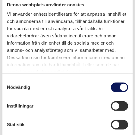
Denna webbplats använder cookies
Göta kanal (södra bron) vid Lyrestads kyrka.
Enkelklaffbro, byggd 1967, med en spännvidd på 5 +
Vi använder enhetsidentifierare för att anpassa innehållet
13 m, konstruktionslängden 22 m och bredden
och annonserna till användarna, tillhandahålla funktioner
12,9 m. Avstånd till högsta högvattenyta är 0,6 m och
för sociala medier och analysera vår trafik. Vi
årsdygnstrafiken är ca 3...
vidarebefordrar även sådana identifierare och annan
information från din enhet till de sociala medier och
annons- och analysföretag som vi samarbetar med.
« Äldre inlägg
Nästa Inlägg »
Dessa kan i sin tur kombinera informationen med annan
Senaste inläggen
information som du har tillhandahållit eller som de har
Melloff Bygg växer och söker fler yrkesarbetare
samlat in när du har använt deras tjänster.
Vi söker Projektledare inom mark, anläggning och
Samtyckesval
industri
Nödvändig
Hannes Granlund till Melloff
Inställningar
Statistik