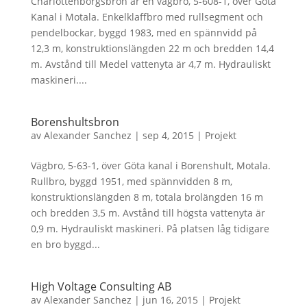
Charlottenborgsbron är en vägbro, 5-608-1, över Göta
Kanal i Motala. Enkelklaffbro med rullsegment och
pendelbockar, byggd 1983, med en spännvidd på
12,3 m, konstruktionslängden 22 m och bredden 14,4
m. Avstånd till Medel vattenyta är 4,7 m. Hydrauliskt
maskineri....
Borenshultsbron
av
Alexander Sanchez
|
sep 4, 2015
|
Projekt
Vägbro, 5-63-1, över Göta kanal i Borenshult, Motala.
Rullbro, byggd 1951, med spännvidden 8 m,
konstruktionslängden 8 m, totala brolängden 16 m
och bredden 3,5 m. Avstånd till högsta vattenyta är
0,9 m. Hydrauliskt maskineri. På platsen låg tidigare
en bro byggd...
High Voltage Consulting AB
av
Alexander Sanchez
|
jun 16, 2015
|
Projekt