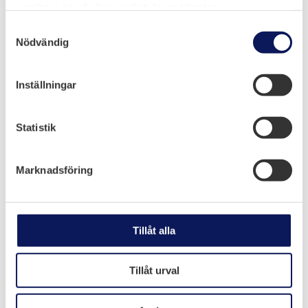
samlat in när du har använt deras tjänster.
Samtyckesval
Nödvändig
Släck-durk
Inställningar
Leverans och montage av släckdurk i
ställverk och tekniska anläggningar. Bidrar till
Statistik
en säkrare anläggning och arbetsmiljö.
Marknadsföring
Stängsel
Tillåt alla
Montering av industristängsel, panelstängsel
och grindar. Kompletta lösningar som
Tillåt urval
uppfyller gällande krav och anpassas efter
anläggningen.