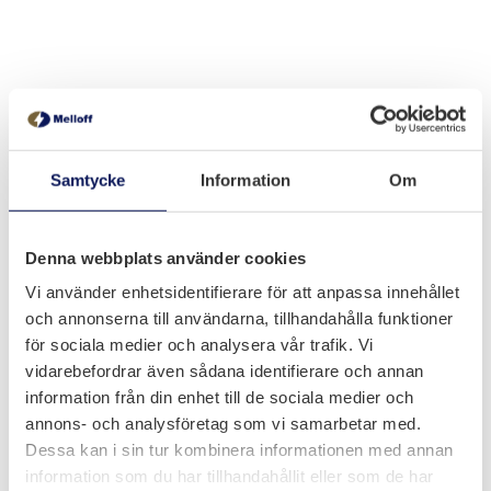
Betongkonstruktioner
Vi utför betongkonstruktioner i olika
Samtycke
Information
Om
utföranden, från fundament i ställverk till
integrerade lösningar i byggnader och
tekniska anläggningar.
Denna webbplats använder cookies
Vi använder enhetsidentifierare för att anpassa innehållet
och annonserna till användarna, tillhandahålla funktioner
för sociala medier och analysera vår trafik. Vi
vidarebefordrar även sådana identifierare och annan
Mark och betong i industriprojekt
information från din enhet till de sociala medier och
Vi utför mark- och betongarbeten i
annons- och analysföretag som vi samarbetar med.
industriprojekt, både i nyproduktion och i
Dessa kan i sin tur kombinera informationen med annan
befintliga anläggningar.
information som du har tillhandahållit eller som de har