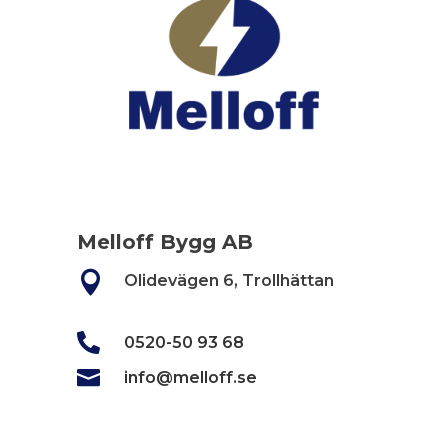
Melloff Bygg AB

Olidevägen 6, Trollhättan

0520-50 93 68

info@melloff.se