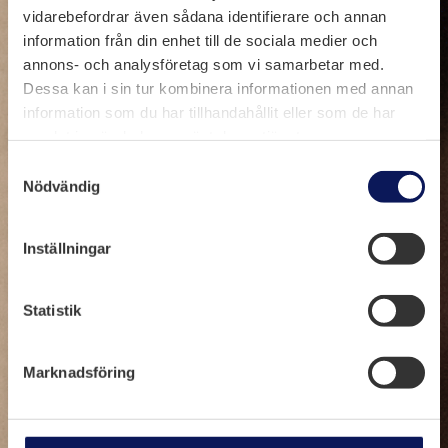
Arbet
vidarebefordrar även sådana identifierare och annan
information från din enhet till de sociala medier och
et
annons- och analysföretag som vi samarbetar med.
sker i
Dessa kan i sin tur kombinera informationen med annan
transf
information som du har tillhandahållit eller som de har
orma
samlat in när du har använt deras tjänster.
torsta
Samtyckesval
tioner
Nödvändig
,
ställv
Inställningar
erk
och
Statistik
indus
trimilj
öer,
Marknadsföring
ofta i
teknis
kt