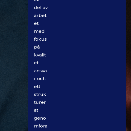
del av
arbet
et,
med
fokus
på
kvalit
et,
ansva
r och
ett
struk
turer
at
geno
mföra