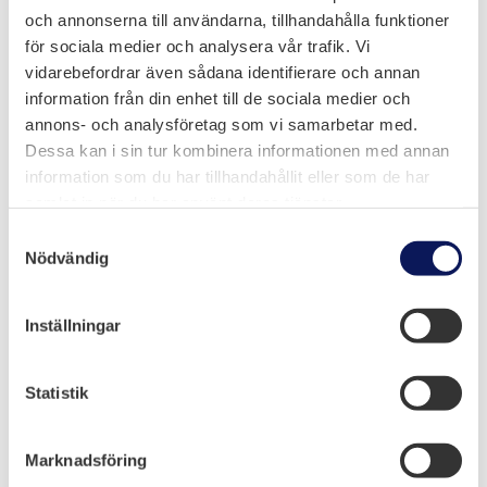
och annonserna till användarna, tillhandahålla funktioner
för sociala medier och analysera vår trafik. Vi
vidarebefordrar även sådana identifierare och annan
information från din enhet till de sociala medier och
annons- och analysföretag som vi samarbetar med.
Dessa kan i sin tur kombinera informationen med annan
information som du har tillhandahållit eller som de har
samlat in när du har använt deras tjänster.
Melloff Bygg AB
Samtyckesval
Nödvändig
Olidevägen 6, Trollhättan
Inställningar
0520-50 93 68
info@melloff.se
Statistik
Marknadsföring