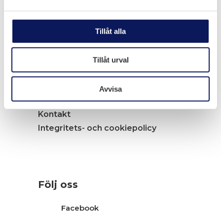
Navigation
Tjänster
Tillåt alla
Arbete i elkraftsmiljö
Arbete i industriprojekt
Tillåt urval
Jobba hos oss
Nyheter
Avvisa
Om Melloff Bygg
Kontakt
Integritets- och cookiepolicy
Följ oss
Facebook