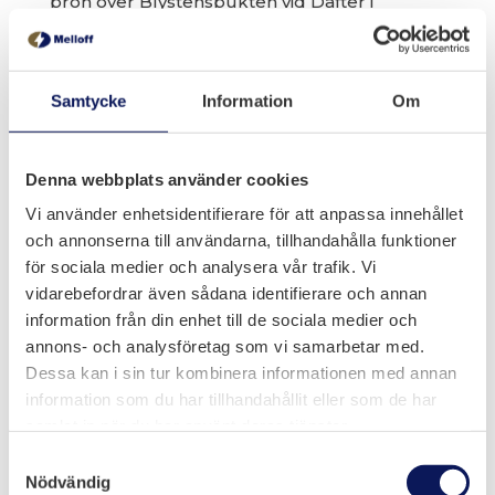
bron över Blystensbukten vid Dafter i
Strömstad som ska beräknas. Sting beräknar
stål.
Samtycke
Information
Om
Denna webbplats använder cookies
Vi använder enhetsidentifierare för att anpassa innehållet
och annonserna till användarna, tillhandahålla funktioner
för sociala medier och analysera vår trafik. Vi
vidarebefordrar även sådana identifierare och annan
information från din enhet till de sociala medier och
annons- och analysföretag som vi samarbetar med.
Dessa kan i sin tur kombinera informationen med annan
Melloff Bygg AB
information som du har tillhandahållit eller som de har

Olidevägen 6, Trollhättan
samlat in när du har använt deras tjänster.
Samtyckesval
Nödvändig

0520-50 93 68