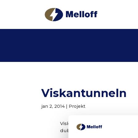
Viskantunneln
jan 2, 2014
|
Projekt
Viskantunneln är en vägtunnel, 
dubbla tunnelrör (västra och öst