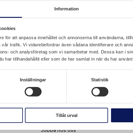
Information
g
cookies
g
 larm
e för att anpassa innehållet och annonserna till användarna, tillh
vår trafik. Vi vidarebefordrar även sådana identifierare och anna
nnons- och analysföretag som vi samarbetar med. Dessa kan i sin
har tillhandahållit eller som de har samlat in när du har använt 
Inställningar
Statistik
Navigation
Tjänster
Tillåt urval
Arbete i elkraftsmiljö
Arbete i industriprojekt
Jobba hos oss