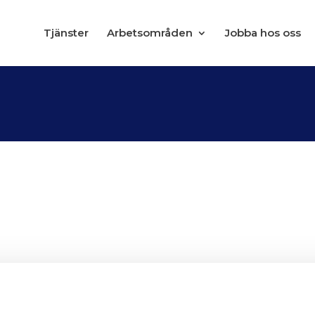
Tjänster
Arbetsområden
Jobba hos oss
13-638-1, vid Brobergen i Varberg. Byggd 1981 med längde
ra) och en årsdygnstrafik på ca 11 800 fordon/dygn.