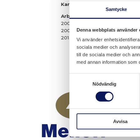
Karta
https://goo.gl/maps/tgLce
Samtycke
Arbeten utförda av Sting
2008 – Tunnelbelysningsstyrnin
Denna webbplats använder 
2009 – Tunnelbelysningsstyrnin
2013 – PLC kompletterades med
Vi använder enhetsidentifierar
sociala medier och analysera 
till de sociala medier och a
med annan information som du 
Samtyckesval
Nödvändig
Avvisa