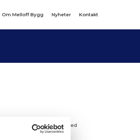
Om Melloff Bygg
Nyheter
Kontakt
n 265 m och fri höjd på 4,7 med