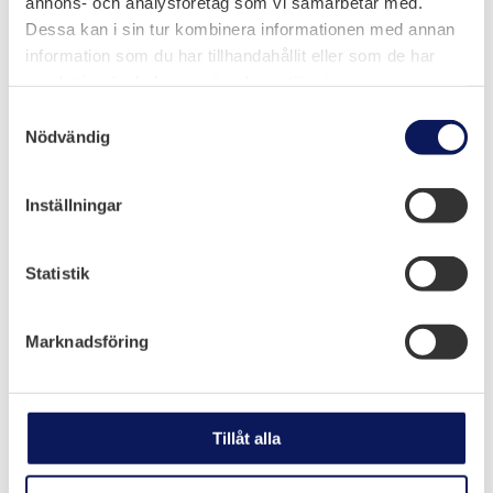
annons- och analysföretag som vi samarbetar med.
Dessa kan i sin tur kombinera informationen med annan
information som du har tillhandahållit eller som de har
samlat in när du har använt deras tjänster.
Samtyckesval
Melloff Bygg AB
Nödvändig

Olidevägen 6, Trollhättan
Inställningar

0520-50 93 68
Statistik

info@melloff.se
Marknadsföring
Navigation
Tillåt alla
Tjänster
Arbete i elkraftsmiljö