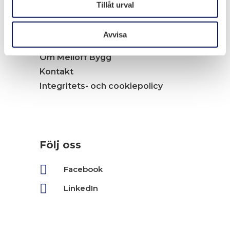
Tillåt urval
Arbete i industriprojekt
Jobba hos oss
Avvisa
Nyheter
Om Melloff Bygg
Kontakt
Integritets- och cookiepolicy
Följ oss

Facebook

LinkedIn