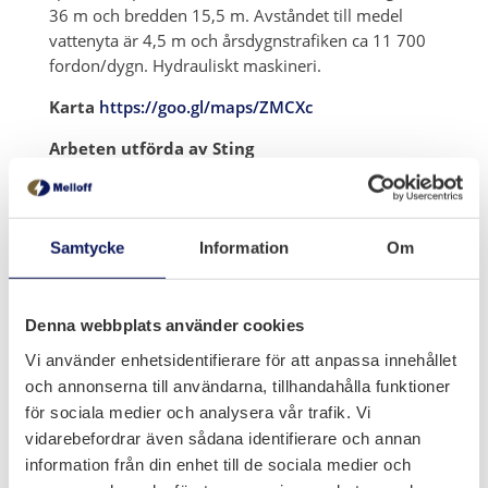
36 m och bredden 15,5 m. Avståndet till medel
vattenyta är 4,5 m och årsdygnstrafiken ca 11 700
fordon/dygn. Hydrauliskt maskineri.
Karta
https://goo.gl/maps/ZMCXc
Arbeten utförda av Sting
2010 – BL renovering av lås- och lyftcylindrar,
hydraulaggregat- och system och trafikanordningar
2012 – Huvudinspektion el och maskin
2017 – Utredning av reservkraftsdrift
Samtycke
Information
Om
Denna webbplats använder cookies
Vi använder enhetsidentifierare för att anpassa innehållet
och annonserna till användarna, tillhandahålla funktioner
för sociala medier och analysera vår trafik. Vi
vidarebefordrar även sådana identifierare och annan
information från din enhet till de sociala medier och