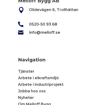
Melloff Bygg AB

Olidevägen 6, Trollhättan

0520-50 93 68

info@melloff.se
Navigation
Tjänster
Arbete i elkraftsmiljö
Arbete i industriprojekt
Jobba hos oss
Nyheter
Om Melloff Bygg