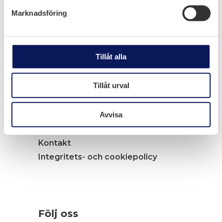
Marknadsföring
Navigation
Tillåt alla
Tjänster
Arbete i elkraftsmiljö
Tillåt urval
Arbete i industriprojekt
Jobba hos oss
Avvisa
Nyheter
Om Melloff Bygg
Kontakt
Integritets- och cookiepolicy
Följ oss