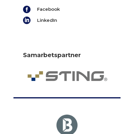

Facebook

LinkedIn
Samarbetspartner