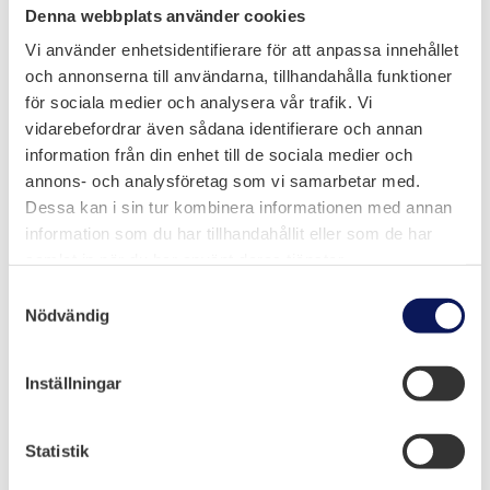
Denna webbplats använder cookies
Vi använder enhetsidentifierare för att anpassa innehållet
och annonserna till användarna, tillhandahålla funktioner
för sociala medier och analysera vår trafik. Vi
vidarebefordrar även sådana identifierare och annan
information från din enhet till de sociala medier och
annons- och analysföretag som vi samarbetar med.
Dessa kan i sin tur kombinera informationen med annan
information som du har tillhandahållit eller som de har
samlat in när du har använt deras tjänster.
Melloff Bygg AB
Samtyckesval
Nödvändig

Olidevägen 6, Trollhättan
Inställningar

0520-50 93 68

info@melloff.se
Statistik