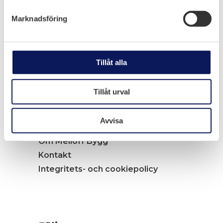
Marknadsföring
Navigation
Tillåt alla
Tjänster
Arbete i elkraftsmiljö
Tillåt urval
Arbete i industriprojekt
Jobba hos oss
Avvisa
Nyheter
Om Melloff Bygg
Kontakt
Integritets- och cookiepolicy