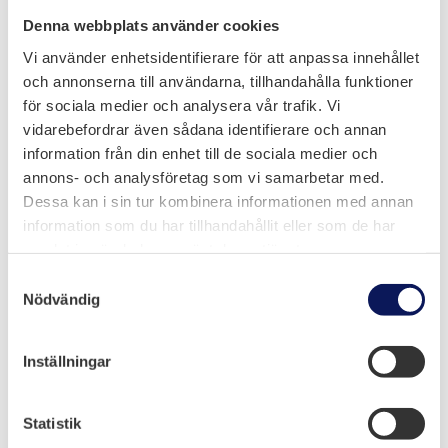
Denna webbplats använder cookies
Vi använder enhetsidentifierare för att anpassa innehållet
och annonserna till användarna, tillhandahålla funktioner
för sociala medier och analysera vår trafik. Vi
vidarebefordrar även sådana identifierare och annan
information från din enhet till de sociala medier och
annons- och analysföretag som vi samarbetar med.
Dessa kan i sin tur kombinera informationen med annan
information som du har tillhandahållit eller som de har
samlat in när du har använt deras tjänster.
Samtyckesval
Melloff Bygg AB
Nödvändig

Olidevägen 6, Trollhättan
Inställningar

0520-50 93 68

Statistik
info@melloff.se