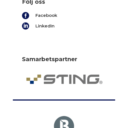
Följ oss

Facebook

LinkedIn
Samarbetspartner