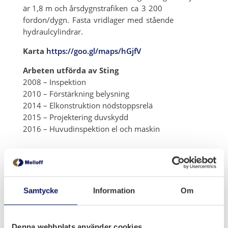
är 1,8 m och å
rsdygnstrafiken ca 3 200
fordon/dygn. Fasta vridlager med stående
hydraulcylindrar.
Karta
https://goo.gl/maps/hGjfV
Arbeten utförda av Sting
2008 – Inspektion
2010 – Förstärkning belysning
2014 – Elkonstruktion nödstoppsrelä
2015 – Projektering duvskydd
2016 – Huvudinspektion el och maskin
Samtycke
Information
Om
Denna webbplats använder cookies