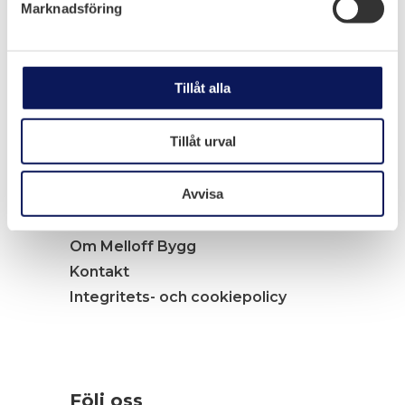
Marknadsföring
Navigation
Tillåt alla
Tjänster
Tillåt urval
Arbete i elkraftsmiljö
Arbete i industriprojekt
Avvisa
Jobba hos oss
Nyheter
Om Melloff Bygg
Kontakt
Integritets- och cookiepolicy
Följ oss