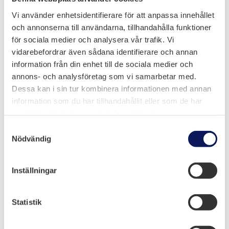
Vi använder enhetsidentifierare för att anpassa innehållet
och annonserna till användarna, tillhandahålla funktioner
för sociala medier och analysera vår trafik. Vi
vidarebefordrar även sådana identifierare och annan
information från din enhet till de sociala medier och
annons- och analysföretag som vi samarbetar med.
Dessa kan i sin tur kombinera informationen med annan
information som du har tillhandahållit eller som de har
samlat in när du har använt deras tjänster.
Samtyckesval
Nödvändig
Melloff Bygg AB
Olidevägen 6, Trollhättan
Inställningar
0520-50 93 68
Statistik
info@melloff.se