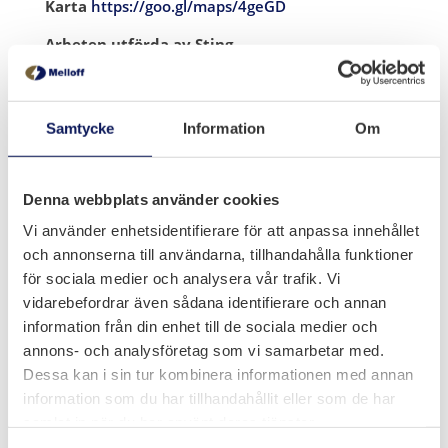
Karta
https://goo.gl/maps/4geGD
Arbeten utförda av Sting
2014 – Tekniskt stöd
Samtycke
Information
Om
Denna webbplats använder cookies
Vi använder enhetsidentifierare för att anpassa innehållet
och annonserna till användarna, tillhandahålla funktioner
för sociala medier och analysera vår trafik. Vi
vidarebefordrar även sådana identifierare och annan
information från din enhet till de sociala medier och
annons- och analysföretag som vi samarbetar med.
Melloff Bygg AB
Dessa kan i sin tur kombinera informationen med annan
information som du har tillhandahållit eller som de har

Olidevägen 6, Trollhättan
samlat in när du har använt deras tjänster.