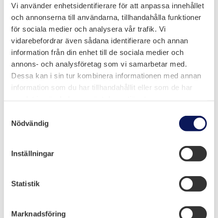
Vi använder enhetsidentifierare för att anpassa innehållet
och annonserna till användarna, tillhandahålla funktioner
för sociala medier och analysera vår trafik. Vi
vidarebefordrar även sådana identifierare och annan
information från din enhet till de sociala medier och
annons- och analysföretag som vi samarbetar med.
Dessa kan i sin tur kombinera informationen med annan
information som du har tillhandahållit eller som de har
Melloff Bygg AB
samlat in när du har använt deras tjänster.
Samtyckesval

Olidevägen 6, Trollhättan
Nödvändig

0520-50 93 68
Inställningar

info@melloff.se
Statistik
Marknadsföring