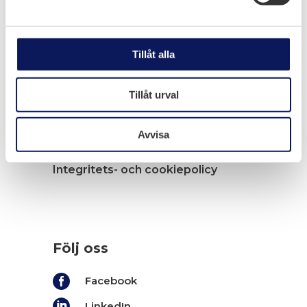
Navigation
Tjänster
Arbete i elkraftsmiljö
Tillåt alla
Arbete i industriprojekt
Jobba hos oss
Tillåt urval
Nyheter
Om Melloff Bygg
Avvisa
Kontakt
Integritets- och cookiepolicy
Följ oss

Facebook

LinkedIn