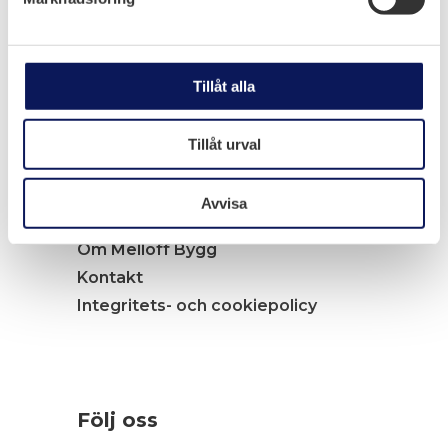
Navigation
Tillåt alla
Tjänster
Arbete i elkraftsmiljö
Tillåt urval
Arbete i industriprojekt
Jobba hos oss
Avvisa
Nyheter
Om Melloff Bygg
Kontakt
Integritets- och cookiepolicy
Följ oss