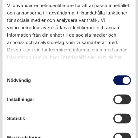
Vi använder enhetsidentifierare för att anpassa innehållet
och annonserna till användarna, tillhandahålla funktioner
för sociala medier och analysera vår trafik. Vi
vidarebefordrar även sådana identifierare och annan
information från din enhet till de sociala medier och
annons- och analysföretag som vi samarbetar med.
Dessa kan i sin tur kombinera informationen med annan
information som du har tillhandahållit eller som de har
samlat in när du har använt deras tjänster.
Samtyckesval
Melloff Bygg AB
Nödvändig
Olidevägen 6, Trollhättan
Inställningar
0520-50 93 68
Statistik
info@melloff.se
Marknadsföring